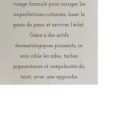
visage formulé pour corriger les
imperfections cutanées, lisser le
grain de peau et raviver l’éclat.
Grâce à des actifs
dermatologiques puissants, ce
soin cible les rides, taches
pigmentaires et irrégularités du
teint, avec une approche
personnalisée selon
votre type de peau.
En savoir plus